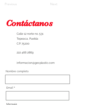
Previous
Next
Contáctanos
Calle 12 norte no. 531
Tepeaca, Puebla
C.P. 75200
222 466 2869
informacion@gecplastic.com
Nombre completo
Email
Mensaje